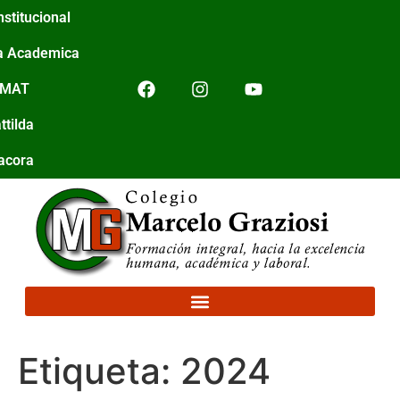
nstitucional
a Academica
IMAT
ttilda
tacora
Etiqueta:
2024