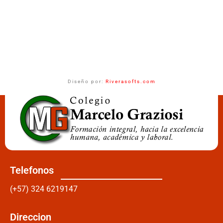
Diseño por:
Riverasofts.com
Telefonos
(+57) 324 6219147
Direccion