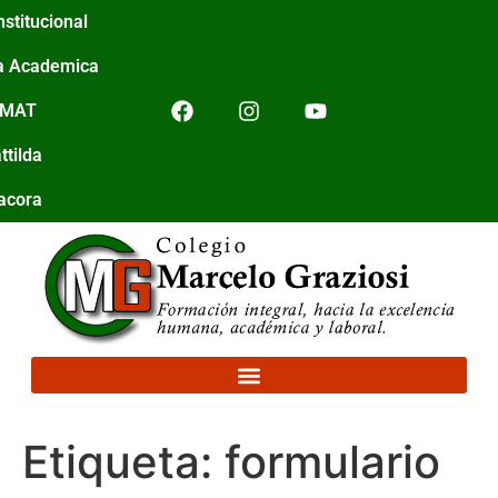
nstitucional
a Academica
IMAT
ttilda
tacora
Etiqueta:
formulario