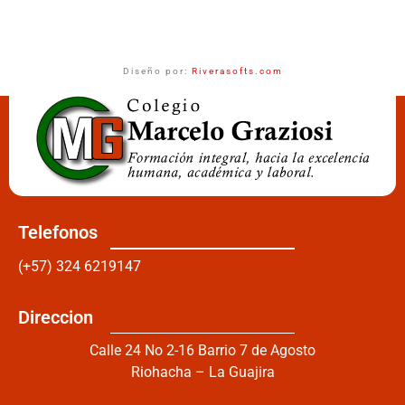
Diseño por:
Riverasofts.com
Telefonos
(+57) 324 6219147
Direccion
Calle 24 No 2-16 Barrio 7 de Agosto
Riohacha – La Guajira