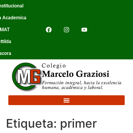
nstitucional
a Academica
IMAT
ttilda
tacora
Etiqueta:
primer