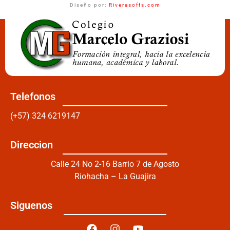
Diseño por:
Riverasofts.com
Telefonos
(+57) 324 6219147
Direccion
Calle 24 No 2-16 Barrio 7 de Agosto
Riohacha – La Guajira
Siguenos