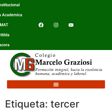
nstitucional
a Academica
IMAT
ttilda
tacora
Etiqueta:
tercer