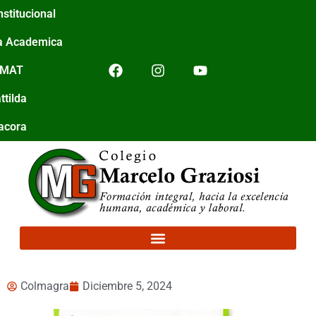
nstitucional
a Academica
IMAT
ttilda
tacora
Colmagra
Diciembre 5, 2024