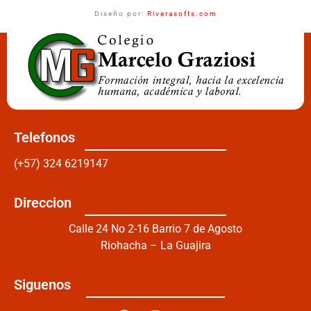
Diseño por:
Riverasofts.com
Telefonos
(+57) 324 6219147
Direccion
Calle 24 No 2-16 Barrio 7 de Agosto
Riohacha – La Guajira
Siguenos