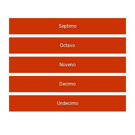
Septimo
Octavo
Noveno
Decimo
Undecimo